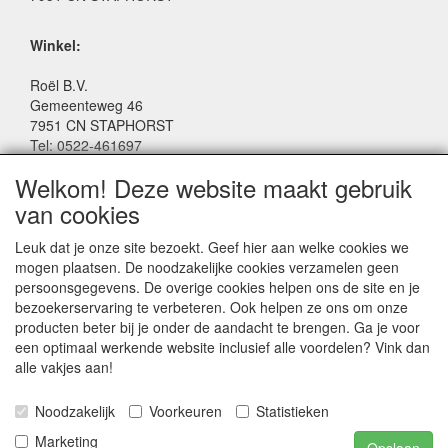
Winkel:
Roël B.V.
Gemeenteweg 46
7951 CN STAPHORST
Tel: 0522-461697
Email: winkel@roelspeelgoed.nl
Welkom! Deze website maakt gebruik
Facebook: www.facebook.com/roelspeelgoed
van cookies
Openingstijden Winkel:
Leuk dat je onze site bezoekt. Geef hier aan welke cookies we
Maandag t/m Vrijdag: 9:00 - 17:30
mogen plaatsen. De noodzakelijke cookies verzamelen geen
Zaterdag: 9:00 - 17:00
persoonsgegevens. De overige cookies helpen ons de site en je
Donderdagavond koopavond: 19:00 - 21:00
bezoekerservaring te verbeteren. Ook helpen ze ons om onze
producten beter bij je onder de aandacht te brengen. Ga je voor
een optimaal werkende website inclusief alle voordelen? Vink dan
SERVICE
alle vakjes aan!
Algemene voorwaarden
Noodzakelijk
Voorkeuren
Statistieken
Marketing