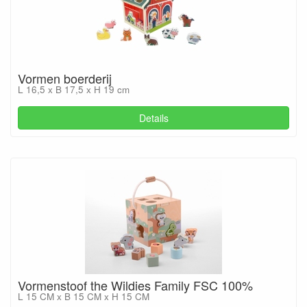
Vormen boerderij
L 16,5 x B 17,5 x H 19 cm
Details
Vormenstoof the Wildies Family FSC 100%
L 15 CM x B 15 CM x H 15 CM