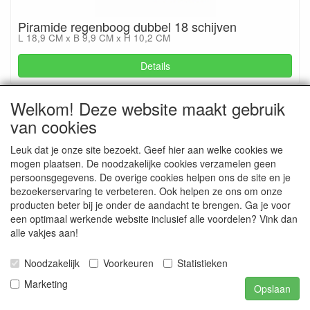
Piramide regenboog dubbel 18 schijven
L 18,9 CM x B 9,9 CM x H 10,2 CM
Details
Welkom! Deze website maakt gebruik
van cookies
Leuk dat je onze site bezoekt. Geef hier aan welke cookies we
mogen plaatsen. De noodzakelijke cookies verzamelen geen
persoonsgegevens. De overige cookies helpen ons de site en je
bezoekerservaring te verbeteren. Ook helpen ze ons om onze
producten beter bij je onder de aandacht te brengen. Ga je voor
een optimaal werkende website inclusief alle voordelen? Vink dan
Piramide regenboog dubbel 14 schijven
alle vakjes aan!
L 19 CM x B 9,5 CM x H 10 CM
Noodzakelijk
Voorkeuren
Statistieken
Details
Marketing
Opslaan