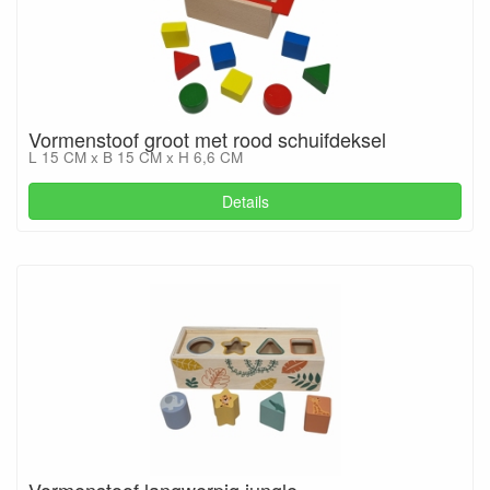
Vormenstoof groot met rood schuifdeksel
L 15 CM x B 15 CM x H 6,6 CM
Details