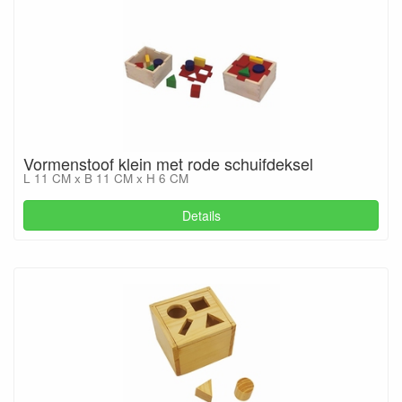
Vormenstoof klein met rode schuifdeksel
L 11 CM x B 11 CM x H 6 CM
Details