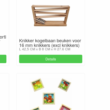
orti
Knikker kogelbaan beuken voor
y
16 mm knikkers (excl knikkers)
L 42,5 CM x B 8 CM x H 27.6 CM
Details