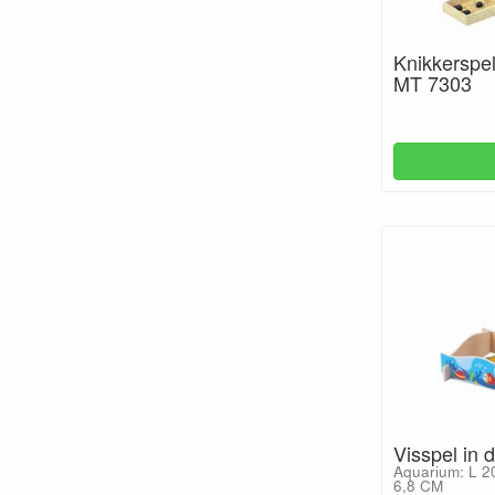
Knikkerspel
MT 7303
Visspel in 
Aquarium: L 2
6,8 CM