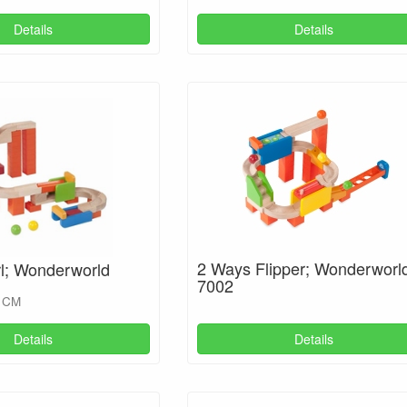
Details
Details
2 Ways Flipper; Wonderworl
rl; Wonderworld
7002
3 CM
Details
Details