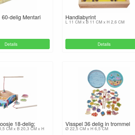
 60-delig Mentari
Handlabyrint
L 11 CM x B 11 CM x H 2,6 CM
Details
Details
doosje 18-delig;
Visspel 36 delig in trommel
0,5 CM x B 20,3 CM x H
Ø 22,5 CM x H 6,5 CM