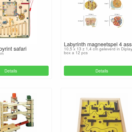
Labyrinth magneetspel 4 ass
yrint safari
10,5 x 13 z 1,4 cm geleverd in Dipla
box a 12 pcs
cm
Details
Details