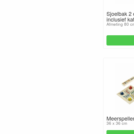
Sjoelbak 2 
inclusief k
Afmeting 80 c
Meerspelle
36 x 36 cm