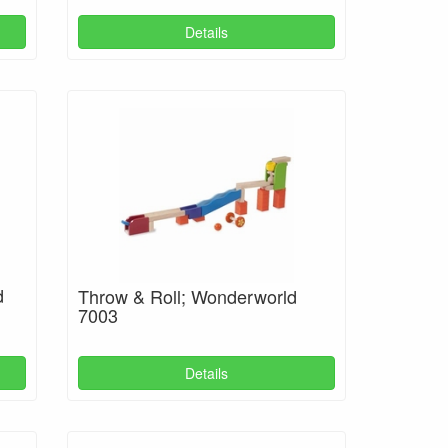
Details
d
Throw & Roll; Wonderworld
7003
Details