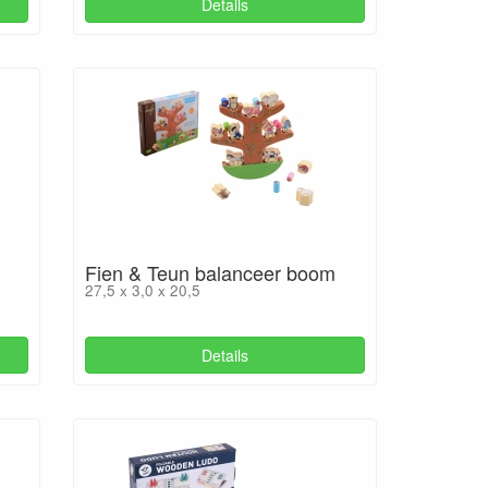
Details
Fien & Teun balanceer boom
27,5 x 3,0 x 20,5
Details