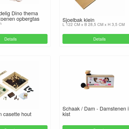
delig Dino thema
atoenen opbergtas
Sjoelbak klein
m
L 122 CM x B 28,5 CM x H 3,5 CM
Details
Details
Schaak / Dam - Damstenen 
n casette hout
kist