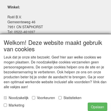
Winkel:
Roël B.V.
Gemeenteweg 46
7951 CN STAPHORST
Tel: 0522-461697
Email: winkel@roelspeelgoed.nl
Welkom! Deze website maakt gebruik
Facebook: www.facebook.com/roelspeelgoed
van cookies
Openingstijden Winkel:
Leuk dat je onze site bezoekt. Geef hier aan welke cookies we
Maandag t/m Vrijdag: 9:00 - 17:30
mogen plaatsen. De noodzakelijke cookies verzamelen geen
Zaterdag: 9:00 - 17:00
persoonsgegevens. De overige cookies helpen ons de site en je
Donderdagavond koopavond: 19:00 - 21:00
bezoekerservaring te verbeteren. Ook helpen ze ons om onze
producten beter bij je onder de aandacht te brengen. Ga je voor
een optimaal werkende website inclusief alle voordelen? Vink dan
SERVICE
alle vakjes aan!
Algemene voorwaarden
Noodzakelijk
Voorkeuren
Statistieken
Marketing
Opslaan
Playwood BV © 2024