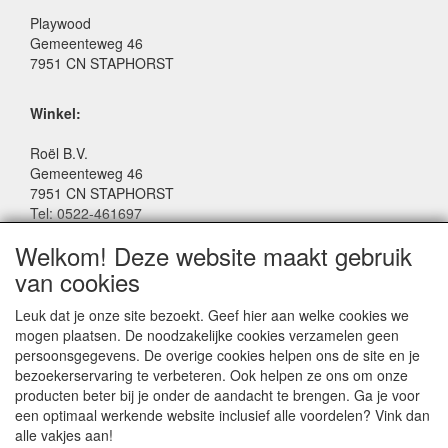
Playwood
Gemeenteweg 46
7951 CN STAPHORST
Winkel:
Roël B.V.
Gemeenteweg 46
7951 CN STAPHORST
Tel: 0522-461697
Email: winkel@roelspeelgoed.nl
Welkom! Deze website maakt gebruik
Facebook: www.facebook.com/roelspeelgoed
van cookies
Openingstijden Winkel:
Leuk dat je onze site bezoekt. Geef hier aan welke cookies we
Maandag t/m Vrijdag: 9:00 - 17:30
mogen plaatsen. De noodzakelijke cookies verzamelen geen
Zaterdag: 9:00 - 17:00
persoonsgegevens. De overige cookies helpen ons de site en je
Donderdagavond koopavond: 19:00 - 21:00
bezoekerservaring te verbeteren. Ook helpen ze ons om onze
producten beter bij je onder de aandacht te brengen. Ga je voor
een optimaal werkende website inclusief alle voordelen? Vink dan
SERVICE
alle vakjes aan!