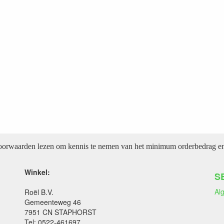
voorwaarden lezen om kennis te nemen van het minimum orderbedrag en 
Winkel:
S
Al
Roël B.V.
Gemeenteweg 46
7951 CN STAPHORST
Tel: 0522-461697