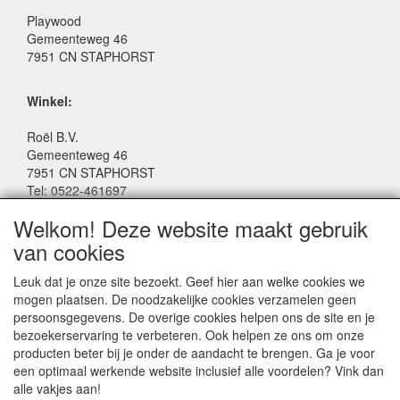
Playwood
Gemeenteweg 46
7951 CN STAPHORST
Winkel:
Roël B.V.
Gemeenteweg 46
7951 CN STAPHORST
Tel: 0522-461697
Email: winkel@roelspeelgoed.nl
Welkom! Deze website maakt gebruik
Facebook: www.facebook.com/roelspeelgoed
van cookies
Openingstijden Winkel:
Leuk dat je onze site bezoekt. Geef hier aan welke cookies we
Maandag t/m Vrijdag: 9:00 - 17:30
mogen plaatsen. De noodzakelijke cookies verzamelen geen
Zaterdag: 9:00 - 17:00
persoonsgegevens. De overige cookies helpen ons de site en je
Donderdagavond koopavond: 19:00 - 21:00
bezoekerservaring te verbeteren. Ook helpen ze ons om onze
producten beter bij je onder de aandacht te brengen. Ga je voor
een optimaal werkende website inclusief alle voordelen? Vink dan
SERVICE
alle vakjes aan!