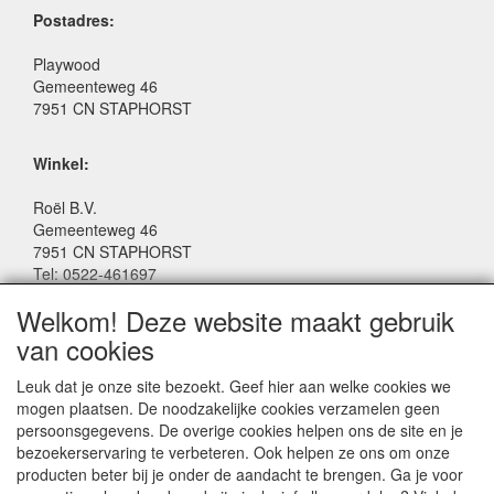
Postadres:
Playwood
Gemeenteweg 46
7951 CN STAPHORST
Winkel:
Roël B.V.
Gemeenteweg 46
7951 CN STAPHORST
Tel: 0522-461697
Email: winkel@roelspeelgoed.nl
Welkom! Deze website maakt gebruik
Facebook: www.facebook.com/roelspeelgoed
van cookies
Openingstijden Winkel:
Leuk dat je onze site bezoekt. Geef hier aan welke cookies we
Maandag t/m Vrijdag: 9:00 - 17:30
mogen plaatsen. De noodzakelijke cookies verzamelen geen
Zaterdag: 9:00 - 17:00
persoonsgegevens. De overige cookies helpen ons de site en je
Donderdagavond koopavond: 19:00 - 21:00
bezoekerservaring te verbeteren. Ook helpen ze ons om onze
producten beter bij je onder de aandacht te brengen. Ga je voor