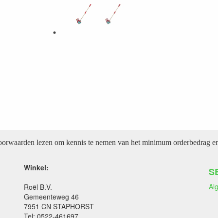
voorwaarden lezen om kennis te nemen van het minimum orderbedrag en 
Winkel:
S
Al
Roël B.V.
Gemeenteweg 46
7951 CN STAPHORST
Tel: 0522-461697