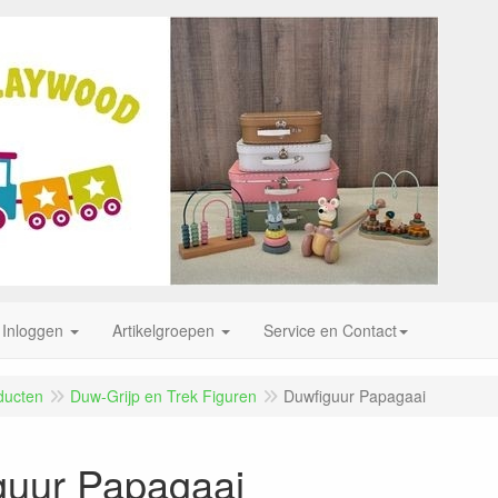
Inloggen
Artikelgroepen
Service en Contact
ducten
Duw-Grijp en Trek Figuren
Duwfiguur Papagaai
guur Papagaai