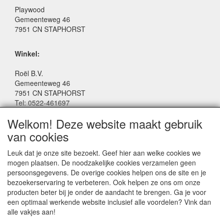
Playwood
Gemeenteweg 46
7951 CN STAPHORST
Winkel:
Roël B.V.
Gemeenteweg 46
7951 CN STAPHORST
Tel: 0522-461697
Email: winkel@roelspeelgoed.nl
Welkom! Deze website maakt gebruik
Facebook: www.facebook.com/roelspeelgoed
van cookies
Openingstijden Winkel:
Leuk dat je onze site bezoekt. Geef hier aan welke cookies we
Maandag t/m Vrijdag: 9:00 - 17:30
mogen plaatsen. De noodzakelijke cookies verzamelen geen
Zaterdag: 9:00 - 17:00
persoonsgegevens. De overige cookies helpen ons de site en je
Donderdagavond koopavond: 19:00 - 21:00
bezoekerservaring te verbeteren. Ook helpen ze ons om onze
producten beter bij je onder de aandacht te brengen. Ga je voor
een optimaal werkende website inclusief alle voordelen? Vink dan
SERVICE
alle vakjes aan!