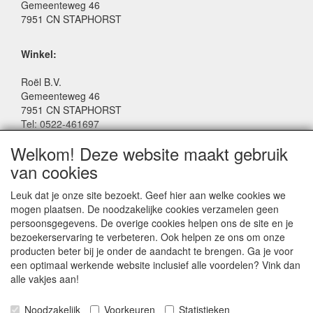
Gemeenteweg 46
7951 CN STAPHORST
Winkel:
Roël B.V.
Gemeenteweg 46
7951 CN STAPHORST
Tel: 0522-461697
Email: winkel@roelspeelgoed.nl
Welkom! Deze website maakt gebruik
Facebook: www.facebook.com/roelspeelgoed
van cookies
Openingstijden Winkel:
Leuk dat je onze site bezoekt. Geef hier aan welke cookies we
Maandag t/m Vrijdag: 9:00 - 17:30
mogen plaatsen. De noodzakelijke cookies verzamelen geen
Zaterdag: 9:00 - 17:00
persoonsgegevens. De overige cookies helpen ons de site en je
Donderdagavond koopavond: 19:00 - 21:00
bezoekerservaring te verbeteren. Ook helpen ze ons om onze
producten beter bij je onder de aandacht te brengen. Ga je voor
een optimaal werkende website inclusief alle voordelen? Vink dan
SERVICE
alle vakjes aan!
Algemene voorwaarden
Noodzakelijk
Voorkeuren
Statistieken