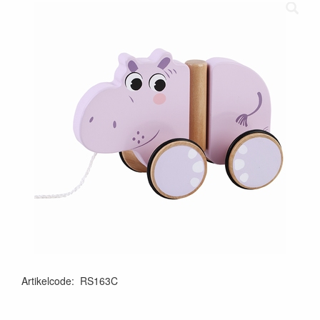
Artikelcode
:
RS163C
4894060612060