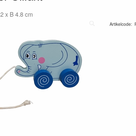
,2 x B 4.8 cm
Artikelcode
: