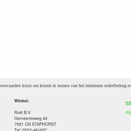
voorwaarden lezen om kennis te nemen van het minimum orderbedrag en 
Winkel:
S
Al
Roël B.V.
Gemeenteweg 46
7951 CN STAPHORST
Tel: 0522-461697