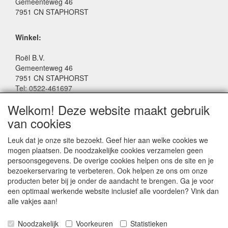
Gemeenteweg 46
7951 CN STAPHORST
Winkel:
Roël B.V.
Gemeenteweg 46
7951 CN STAPHORST
Tel: 0522-461697
Email: winkel@roelspeelgoed.nl
Welkom! Deze website maakt gebruik
Facebook: www.facebook.com/roelspeelgoed
van cookies
Openingstijden Winkel:
Leuk dat je onze site bezoekt. Geef hier aan welke cookies we
Maandag t/m Vrijdag: 9:00 - 17:30
mogen plaatsen. De noodzakelijke cookies verzamelen geen
Zaterdag: 9:00 - 17:00
persoonsgegevens. De overige cookies helpen ons de site en je
Donderdagavond koopavond: 19:00 - 21:00
bezoekerservaring te verbeteren. Ook helpen ze ons om onze
producten beter bij je onder de aandacht te brengen. Ga je voor
een optimaal werkende website inclusief alle voordelen? Vink dan
SERVICE
alle vakjes aan!
Algemene voorwaarden
Noodzakelijk
Voorkeuren
Statistieken