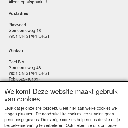
Alleen op afspraak !!!
Postadres:
Playwood
Gemeenteweg 46
7951 CN STAPHORST
Winkel:
Roël B.V.
Gemeenteweg 46
7951 CN STAPHORST
Tel: 0522-461697
Email: winkel@roelspeelgoed.nl
Welkom! Deze website maakt gebruik
Facebook: www.facebook.com/roelspeelgoed
van cookies
Openingstijden Winkel:
Leuk dat je onze site bezoekt. Geef hier aan welke cookies we
Maandag t/m Vrijdag: 9:00 - 17:30
mogen plaatsen. De noodzakelijke cookies verzamelen geen
Zaterdag: 9:00 - 17:00
persoonsgegevens. De overige cookies helpen ons de site en je
Donderdagavond koopavond: 19:00 - 21:00
bezoekerservaring te verbeteren. Ook helpen ze ons om onze