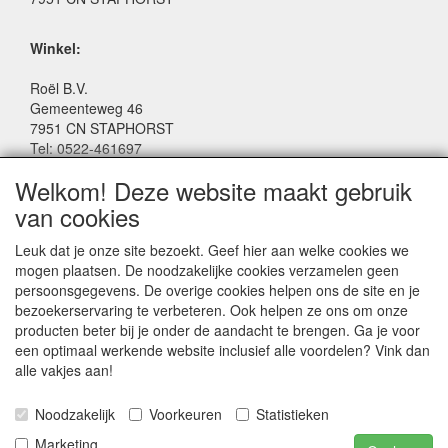
Winkel:
Roël B.V.
Gemeenteweg 46
7951 CN STAPHORST
Tel: 0522-461697
Email: winkel@roelspeelgoed.nl
Welkom! Deze website maakt gebruik
Facebook: www.facebook.com/roelspeelgoed
van cookies
Openingstijden Winkel:
Leuk dat je onze site bezoekt. Geef hier aan welke cookies we
Maandag t/m Vrijdag: 9:00 - 17:30
mogen plaatsen. De noodzakelijke cookies verzamelen geen
Zaterdag: 9:00 - 17:00
persoonsgegevens. De overige cookies helpen ons de site en je
Donderdagavond koopavond: 19:00 - 21:00
bezoekerservaring te verbeteren. Ook helpen ze ons om onze
producten beter bij je onder de aandacht te brengen. Ga je voor
een optimaal werkende website inclusief alle voordelen? Vink dan
SERVICE
alle vakjes aan!
Algemene voorwaarden
Noodzakelijk
Voorkeuren
Statistieken
Marketing