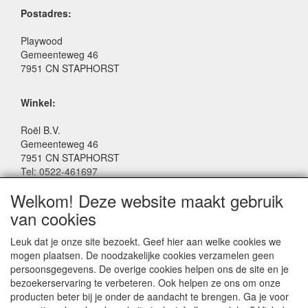
Postadres:
Playwood
Gemeenteweg 46
7951 CN STAPHORST
Winkel:
Roël B.V.
Gemeenteweg 46
7951 CN STAPHORST
Tel: 0522-461697
Email: winkel@roelspeelgoed.nl
Welkom! Deze website maakt gebruik
Facebook: www.facebook.com/roelspeelgoed
van cookies
Openingstijden Winkel:
Leuk dat je onze site bezoekt. Geef hier aan welke cookies we
Maandag t/m Vrijdag: 9:00 - 17:30
mogen plaatsen. De noodzakelijke cookies verzamelen geen
Zaterdag: 9:00 - 17:00
persoonsgegevens. De overige cookies helpen ons de site en je
Donderdagavond koopavond: 19:00 - 21:00
bezoekerservaring te verbeteren. Ook helpen ze ons om onze
producten beter bij je onder de aandacht te brengen. Ga je voor