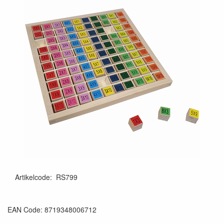
Artikelcode
:
RS799
8719348006712
EAN Code: 8719348006712