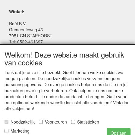
Winkel:
Roël B.V.
Gemeenteweg 46
7951 CN STAPHORST
Tel: 0522-461697
Email: winkel@roelspeelgoed.nl
Welkom! Deze website maakt gebruik
Facebook: www.facebook.com/roelspeelgoed
van cookies
Openingstijden Winkel:
Leuk dat je onze site bezoekt. Geef hier aan welke cookies we
Maandag t/m Vrijdag: 9:00 - 17:30
mogen plaatsen. De noodzakelijke cookies verzamelen geen
Zaterdag: 9:00 - 17:00
persoonsgegevens. De overige cookies helpen ons de site en je
Donderdagavond koopavond: 19:00 - 21:00
bezoekerservaring te verbeteren. Ook helpen ze ons om onze
producten beter bij je onder de aandacht te brengen. Ga je voor
een optimaal werkende website inclusief alle voordelen? Vink dan
SERVICE
alle vakjes aan!
Algemene voorwaarden
Noodzakelijk
Voorkeuren
Statistieken
Marketing
Opslaan
Playwood BV © 2024