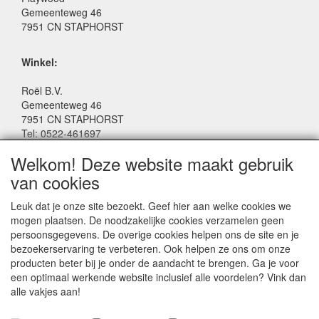
Gemeenteweg 46
7951 CN STAPHORST
Winkel:
Roël B.V.
Gemeenteweg 46
7951 CN STAPHORST
Tel: 0522-461697
Email: winkel@roelspeelgoed.nl
Welkom! Deze website maakt gebruik
Facebook: www.facebook.com/roelspeelgoed
van cookies
Openingstijden Winkel:
Leuk dat je onze site bezoekt. Geef hier aan welke cookies we
Maandag t/m Vrijdag: 9:00 - 17:30
mogen plaatsen. De noodzakelijke cookies verzamelen geen
Zaterdag: 9:00 - 17:00
persoonsgegevens. De overige cookies helpen ons de site en je
Donderdagavond koopavond: 19:00 - 21:00
bezoekerservaring te verbeteren. Ook helpen ze ons om onze
producten beter bij je onder de aandacht te brengen. Ga je voor
een optimaal werkende website inclusief alle voordelen? Vink dan
SERVICE
alle vakjes aan!
Algemene voorwaarden