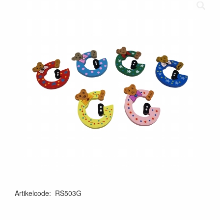
Artikelcode
:
RS503G