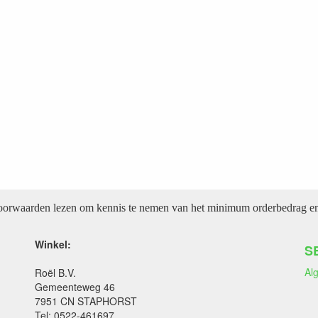
voorwaarden lezen om kennis te nemen van het minimum orderbedrag en 
Winkel:
S
Al
Roël B.V.
Gemeenteweg 46
7951 CN STAPHORST
Tel: 0522-461697