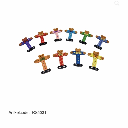
Artikelcode
:
RS503T