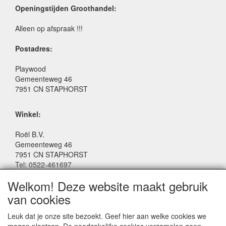
Openingstijden Groothandel:
Alleen op afspraak !!!
Postadres:
Playwood
Gemeenteweg 46
7951 CN STAPHORST
Winkel:
Roël B.V.
Gemeenteweg 46
7951 CN STAPHORST
Tel: 0522-461697
Email: winkel@roelspeelgoed.nl
Welkom! Deze website maakt gebruik
Facebook: www.facebook.com/roelspeelgoed
van cookies
Openingstijden Winkel:
Leuk dat je onze site bezoekt. Geef hier aan welke cookies we
Maandag t/m Vrijdag: 9:00 - 17:30