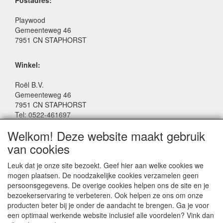
Postadres:
Playwood
Gemeenteweg 46
7951 CN STAPHORST
Winkel:
Roël B.V.
Gemeenteweg 46
7951 CN STAPHORST
Tel: 0522-461697
Email: winkel@roelspeelgoed.nl
Welkom! Deze website maakt gebruik
Facebook: www.facebook.com/roelspeelgoed
van cookies
Openingstijden Winkel:
Leuk dat je onze site bezoekt. Geef hier aan welke cookies we
Maandag t/m Vrijdag: 9:00 - 17:30
mogen plaatsen. De noodzakelijke cookies verzamelen geen
Zaterdag: 9:00 - 17:00
persoonsgegevens. De overige cookies helpen ons de site en je
Donderdagavond koopavond: 19:00 - 21:00
bezoekerservaring te verbeteren. Ook helpen ze ons om onze
producten beter bij je onder de aandacht te brengen. Ga je voor
een optimaal werkende website inclusief alle voordelen? Vink dan