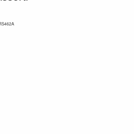
RS462A
72