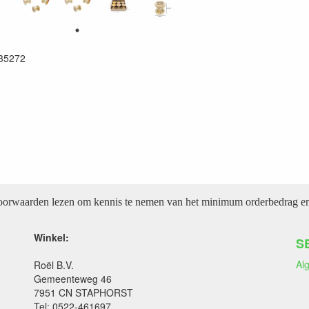
35272
voorwaarden lezen om kennis te nemen van het minimum orderbedrag en 
Winkel:
S
Al
Roël B.V.
Gemeenteweg 46
7951 CN STAPHORST
Tel: 0522-461697