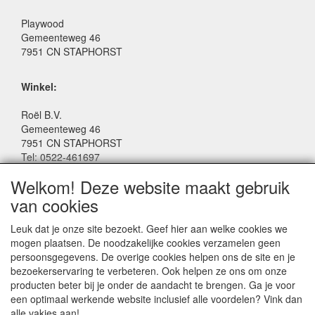
Playwood
Gemeenteweg 46
7951 CN STAPHORST
Winkel:
Roël B.V.
Gemeenteweg 46
7951 CN STAPHORST
Tel: 0522-461697
Email: winkel@roelspeelgoed.nl
Welkom! Deze website maakt gebruik
Facebook: www.facebook.com/roelspeelgoed
van cookies
Openingstijden Winkel:
Leuk dat je onze site bezoekt. Geef hier aan welke cookies we
Maandag t/m Vrijdag: 9:00 - 17:30
mogen plaatsen. De noodzakelijke cookies verzamelen geen
Zaterdag: 9:00 - 17:00
persoonsgegevens. De overige cookies helpen ons de site en je
Donderdagavond koopavond: 19:00 - 21:00
bezoekerservaring te verbeteren. Ook helpen ze ons om onze
producten beter bij je onder de aandacht te brengen. Ga je voor
een optimaal werkende website inclusief alle voordelen? Vink dan
SERVICE
alle vakjes aan!