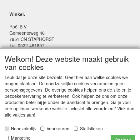
Winkel:
Roël B.V.
Gemeenteweg 46
7951 CN STAPHORST
Tel: 0522-461697
Email: winkel@roelspeelgoed.nl
Welkom! Deze website maakt gebruik
Facebook: www.facebook.com/roelspeelgoed
van cookies
Openingstijden Winkel:
Leuk dat je onze site bezoekt. Geef hier aan welke cookies we
Maandag t/m Vrijdag: 9:00 - 17:30
mogen plaatsen. De noodzakelijke cookies verzamelen geen
Zaterdag: 9:00 - 17:00
persoonsgegevens. De overige cookies helpen ons de site en je
Donderdagavond koopavond: 19:00 - 21:00
bezoekerservaring te verbeteren. Ook helpen ze ons om onze
producten beter bij je onder de aandacht te brengen. Ga je voor
een optimaal werkende website inclusief alle voordelen? Vink dan
SERVICE
alle vakjes aan!
Algemene voorwaarden
Noodzakelijk
Voorkeuren
Statistieken
Marketing