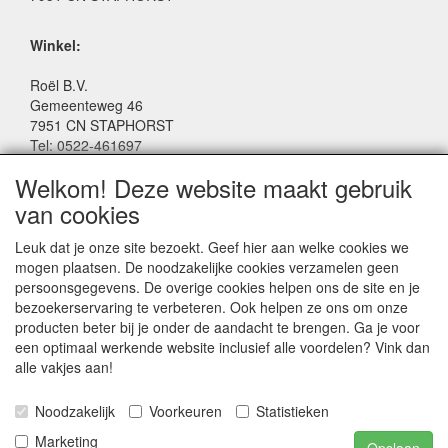
Winkel:
Roël B.V.
Gemeenteweg 46
7951 CN STAPHORST
Tel: 0522-461697
Email: winkel@roelspeelgoed.nl
Welkom! Deze website maakt gebruik
Facebook: www.facebook.com/roelspeelgoed
van cookies
Openingstijden Winkel:
Leuk dat je onze site bezoekt. Geef hier aan welke cookies we
Maandag t/m Vrijdag: 9:00 - 17:30
mogen plaatsen. De noodzakelijke cookies verzamelen geen
Zaterdag: 9:00 - 17:00
persoonsgegevens. De overige cookies helpen ons de site en je
Donderdagavond koopavond: 19:00 - 21:00
bezoekerservaring te verbeteren. Ook helpen ze ons om onze
producten beter bij je onder de aandacht te brengen. Ga je voor
een optimaal werkende website inclusief alle voordelen? Vink dan
SERVICE
alle vakjes aan!
Algemene voorwaarden
Noodzakelijk
Voorkeuren
Statistieken
Marketing