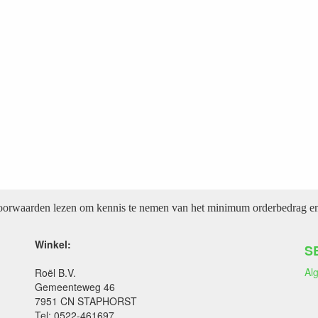
voorwaarden lezen om kennis te nemen van het minimum orderbedrag en 
Winkel:
S
Al
Roël B.V.
Gemeenteweg 46
7951 CN STAPHORST
Tel: 0522-461697