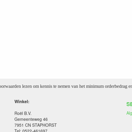
voorwaarden lezen om kennis te nemen van het minimum orderbedrag en 
Winkel:
S
Al
Roël B.V.
Gemeenteweg 46
7951 CN STAPHORST
Tel: 0522-461697