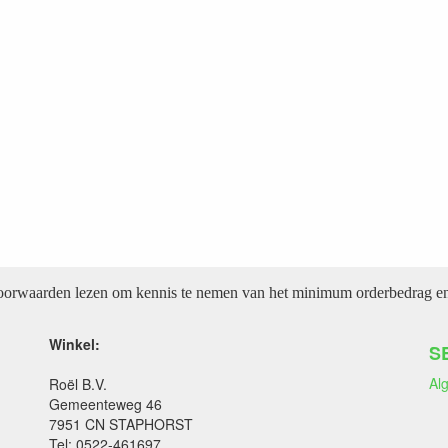
voorwaarden lezen om kennis te nemen van het minimum orderbedrag en 
Winkel:
S
Al
Roël B.V.
Gemeenteweg 46
7951 CN STAPHORST
Tel: 0522-461697