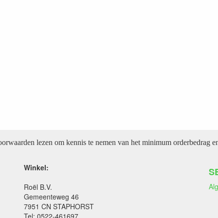
voorwaarden lezen om kennis te nemen van het minimum orderbedrag en 
Winkel:
S
Al
Roël B.V.
Gemeenteweg 46
7951 CN STAPHORST
Tel: 0522-461697