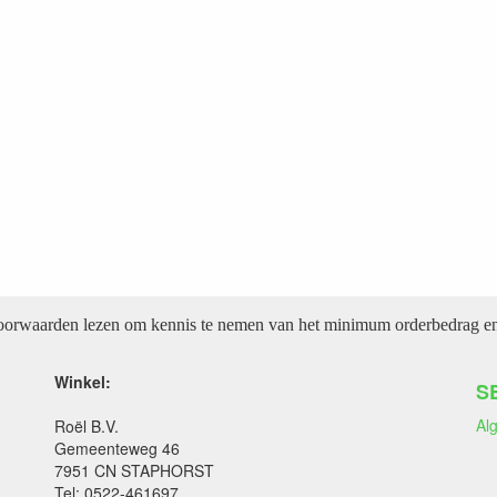
voorwaarden lezen om kennis te nemen van het minimum orderbedrag en 
Winkel:
S
Al
Roël B.V.
Gemeenteweg 46
7951 CN STAPHORST
Tel: 0522-461697