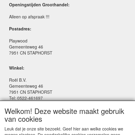
Openingstijden Groothandel:
Alleen op afspraak !!!
Postadres:
Playwood
Gemeenteweg 46
7951 CN STAPHORST
Winkel:
Roël B.V.
Gemeenteweg 46
7951 CN STAPHORST
Tel: 0522-461697
Email: winkel@roelspeelgoed.nl
Welkom! Deze website maakt gebruik
Facebook: www.facebook.com/roelspeelgoed
van cookies
Openingstijden Winkel:
Leuk dat je onze site bezoekt. Geef hier aan welke cookies we
Maandag t/m Vrijdag: 9:00 - 17:30
mogen plaatsen. De noodzakelijke cookies verzamelen geen