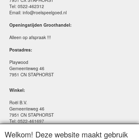
Tel: 0522-462312
Email: info@roelspeelgoed.nl
Openingstijden Groothandel:
Alleen op afspraak !!!
Postadres:
Playwood
Gemeenteweg 46
7951 CN STAPHORST
Winkel:
Roël B.V.
Gemeenteweg 46
7951 CN STAPHORST
Tel: 0522-461697
Email: winkel@roelspeelgoed.nl
Welkom! Deze website maakt gebruik
Facebook: www.facebook.com/roelspeelgoed