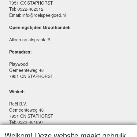
7951 CX STAPHORST
Tel: 0522-462312
Email: info@roelspeelgoed.nl
Openingstijden Groothandel:
Alleen op afspraak !!!
Postadres:
Playwood
Gemeenteweg 46
7951 CN STAPHORST
Winkel:
Roël B.V.
Gemeenteweg 46
7951 CN STAPHORST
Tel: 0522-461697
Email: winkel@roelspeelgoed.nl
Welkom! Deze website maakt gebruik
Facebook: www.facebook.com/roelspeelgoed