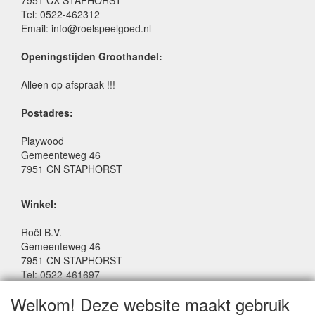
Tel: 0522-462312
Email: info@roelspeelgoed.nl
Openingstijden Groothandel:
Alleen op afspraak !!!
Postadres:
Playwood
Gemeenteweg 46
7951 CN STAPHORST
Winkel:
Roël B.V.
Gemeenteweg 46
7951 CN STAPHORST
Tel: 0522-461697
Email: winkel@roelspeelgoed.nl
Welkom! Deze website maakt gebruik
Facebook: www.facebook.com/roelspeelgoed