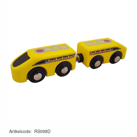
Artikelcode
:
RS098D