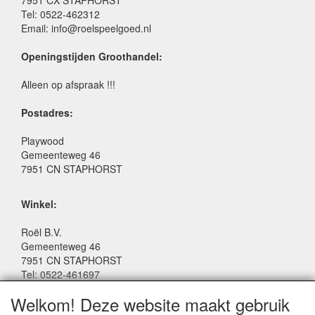
Tel: 0522-462312
Email: info@roelspeelgoed.nl
Openingstijden Groothandel:
Alleen op afspraak !!!
Postadres:
Playwood
Gemeenteweg 46
7951 CN STAPHORST
Winkel:
Roël B.V.
Gemeenteweg 46
7951 CN STAPHORST
Tel: 0522-461697
Email: winkel@roelspeelgoed.nl
Welkom! Deze website maakt gebruik
Facebook: www.facebook.com/roelspeelgoed