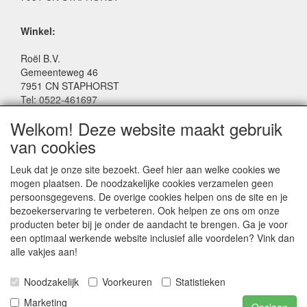
Winkel:
Roël B.V.
Gemeenteweg 46
7951 CN STAPHORST
Tel: 0522-461697
Email: winkel@roelspeelgoed.nl
Welkom! Deze website maakt gebruik
Facebook: www.facebook.com/roelspeelgoed
van cookies
Openingstijden Winkel:
Leuk dat je onze site bezoekt. Geef hier aan welke cookies we
Maandag t/m Vrijdag: 9:00 - 17:30
mogen plaatsen. De noodzakelijke cookies verzamelen geen
Zaterdag: 9:00 - 17:00
persoonsgegevens. De overige cookies helpen ons de site en je
Donderdagavond koopavond: 19:00 - 21:00
bezoekerservaring te verbeteren. Ook helpen ze ons om onze
producten beter bij je onder de aandacht te brengen. Ga je voor
een optimaal werkende website inclusief alle voordelen? Vink dan
SERVICE
alle vakjes aan!
Algemene voorwaarden
Noodzakelijk
Voorkeuren
Statistieken
Marketing