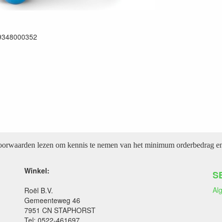
9348000352
voorwaarden lezen om kennis te nemen van het minimum orderbedrag en 
Winkel:
S
Al
Roël B.V.
Gemeenteweg 46
7951 CN STAPHORST
Tel: 0522-461697