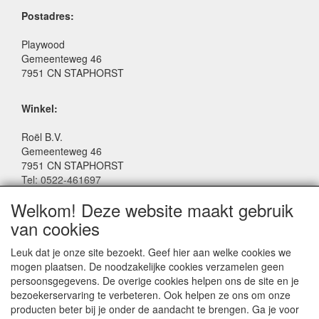
Postadres:
Playwood
Gemeenteweg 46
7951 CN STAPHORST
Winkel:
Roël B.V.
Gemeenteweg 46
7951 CN STAPHORST
Tel: 0522-461697
Email: winkel@roelspeelgoed.nl
Welkom! Deze website maakt gebruik
Facebook: www.facebook.com/roelspeelgoed
van cookies
Openingstijden Winkel:
Leuk dat je onze site bezoekt. Geef hier aan welke cookies we
Maandag t/m Vrijdag: 9:00 - 17:30
mogen plaatsen. De noodzakelijke cookies verzamelen geen
Zaterdag: 9:00 - 17:00
persoonsgegevens. De overige cookies helpen ons de site en je
Donderdagavond koopavond: 19:00 - 21:00
bezoekerservaring te verbeteren. Ook helpen ze ons om onze
producten beter bij je onder de aandacht te brengen. Ga je voor