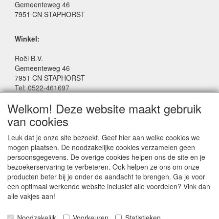
Gemeenteweg 46
7951 CN STAPHORST
Winkel:
Roël B.V.
Gemeenteweg 46
7951 CN STAPHORST
Tel: 0522-461697
Email: winkel@roelspeelgoed.nl
Welkom! Deze website maakt gebruik
Facebook: www.facebook.com/roelspeelgoed
van cookies
Openingstijden Winkel:
Leuk dat je onze site bezoekt. Geef hier aan welke cookies we
Maandag t/m Vrijdag: 9:00 - 17:30
mogen plaatsen. De noodzakelijke cookies verzamelen geen
Zaterdag: 9:00 - 17:00
persoonsgegevens. De overige cookies helpen ons de site en je
Donderdagavond koopavond: 19:00 - 21:00
bezoekerservaring te verbeteren. Ook helpen ze ons om onze
producten beter bij je onder de aandacht te brengen. Ga je voor
een optimaal werkende website inclusief alle voordelen? Vink dan
SERVICE
alle vakjes aan!
Algemene voorwaarden
Noodzakelijk
Voorkeuren
Statistieken