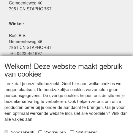
Gemeenteweg 46
7951 CN STAPHORST
Winkel:
Roël B.V.
Gemeenteweg 46
7951 CN STAPHORST
Tel: 0522-461697
Email: winkel@roelspeelgoed.nl
Welkom! Deze website maakt gebruik
Facebook: www.facebook.com/roelspeelgoed
van cookies
Openingstijden Winkel:
Leuk dat je onze site bezoekt. Geef hier aan welke cookies we
Maandag t/m Vrijdag: 9:00 - 17:30
mogen plaatsen. De noodzakelijke cookies verzamelen geen
Zaterdag: 9:00 - 17:00
persoonsgegevens. De overige cookies helpen ons de site en je
Donderdagavond koopavond: 19:00 - 21:00
bezoekerservaring te verbeteren. Ook helpen ze ons om onze
producten beter bij je onder de aandacht te brengen. Ga je voor
een optimaal werkende website inclusief alle voordelen? Vink dan
SERVICE
alle vakjes aan!
Algemene voorwaarden
Noodzakelijk
Voorkeuren
Statistieken