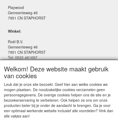
Playwood
Gemeenteweg 46
7951 CN STAPHORST
Winkel:
Roël B.V.
Gemeenteweg 46
7951 CN STAPHORST
Tel: 0522-461697
Email: winkel@roelspeelgoed.nl
Welkom! Deze website maakt gebruik
Facebook: www.facebook.com/roelspeelgoed
van cookies
Openingstijden Winkel:
Leuk dat je onze site bezoekt. Geef hier aan welke cookies we
Maandag t/m Vrijdag: 9:00 - 17:30
mogen plaatsen. De noodzakelijke cookies verzamelen geen
Zaterdag: 9:00 - 17:00
persoonsgegevens. De overige cookies helpen ons de site en je
Donderdagavond koopavond: 19:00 - 21:00
bezoekerservaring te verbeteren. Ook helpen ze ons om onze
producten beter bij je onder de aandacht te brengen. Ga je voor
een optimaal werkende website inclusief alle voordelen? Vink dan
SERVICE
alle vakjes aan!