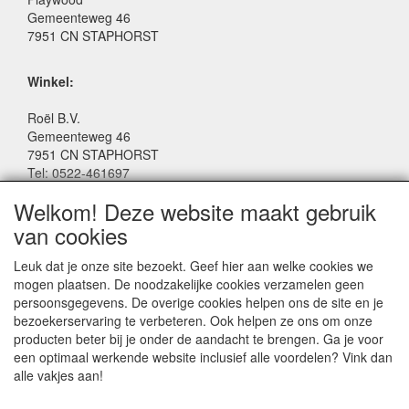
Gemeenteweg 46
7951 CN STAPHORST
Winkel:
Roël B.V.
Gemeenteweg 46
7951 CN STAPHORST
Tel: 0522-461697
Email: winkel@roelspeelgoed.nl
Welkom! Deze website maakt gebruik
Facebook: www.facebook.com/roelspeelgoed
van cookies
Openingstijden Winkel:
Leuk dat je onze site bezoekt. Geef hier aan welke cookies we
Maandag t/m Vrijdag: 9:00 - 17:30
mogen plaatsen. De noodzakelijke cookies verzamelen geen
Zaterdag: 9:00 - 17:00
persoonsgegevens. De overige cookies helpen ons de site en je
Donderdagavond koopavond: 19:00 - 21:00
bezoekerservaring te verbeteren. Ook helpen ze ons om onze
producten beter bij je onder de aandacht te brengen. Ga je voor
een optimaal werkende website inclusief alle voordelen? Vink dan
SERVICE
alle vakjes aan!
Algemene voorwaarden