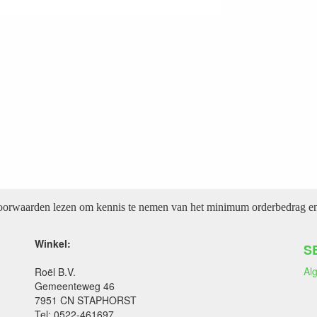
voorwaarden lezen om kennis te nemen van het minimum orderbedrag en 
Winkel:
S
Al
Roël B.V.
Gemeenteweg 46
7951 CN STAPHORST
Tel: 0522-461697