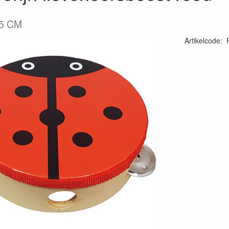
15 CM
Artikelcode
: