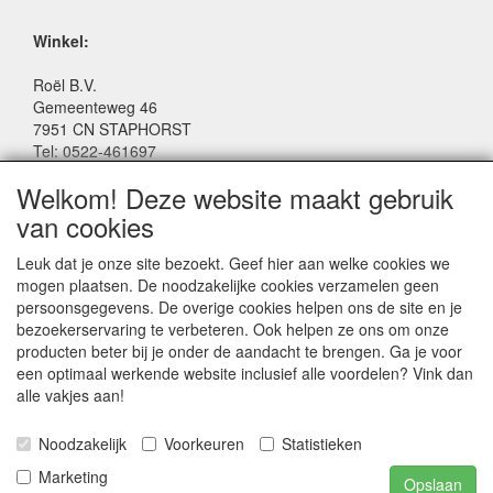
Winkel:
Roël B.V.
Gemeenteweg 46
7951 CN STAPHORST
Tel: 0522-461697
Email: winkel@roelspeelgoed.nl
Welkom! Deze website maakt gebruik
Facebook: www.facebook.com/roelspeelgoed
van cookies
Openingstijden Winkel:
Leuk dat je onze site bezoekt. Geef hier aan welke cookies we
Maandag t/m Vrijdag: 9:00 - 17:30
mogen plaatsen. De noodzakelijke cookies verzamelen geen
Zaterdag: 9:00 - 17:00
persoonsgegevens. De overige cookies helpen ons de site en je
Donderdagavond koopavond: 19:00 - 21:00
bezoekerservaring te verbeteren. Ook helpen ze ons om onze
producten beter bij je onder de aandacht te brengen. Ga je voor
een optimaal werkende website inclusief alle voordelen? Vink dan
SERVICE
alle vakjes aan!
Algemene voorwaarden
Noodzakelijk
Voorkeuren
Statistieken
Marketing
Opslaan
Playwood BV © 2024