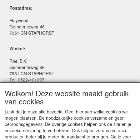
Postadres:
Playwood
Gemeenteweg 46
7951 CN STAPHORST
Winkel:
Roël B.V.
Gemeenteweg 46
7951 CN STAPHORST
Tel: 0522-461697
Email: winkel@roelspeelgoed.nl
Welkom! Deze website maakt gebruik
Facebook: www.facebook.com/roelspeelgoed
van cookies
Openingstijden Winkel:
Leuk dat je onze site bezoekt. Geef hier aan welke cookies we
Maandag t/m Vrijdag: 9:00 - 17:30
mogen plaatsen. De noodzakelijke cookies verzamelen geen
Zaterdag: 9:00 - 17:00
persoonsgegevens. De overige cookies helpen ons de site en je
Donderdagavond koopavond: 19:00 - 21:00
bezoekerservaring te verbeteren. Ook helpen ze ons om onze
producten beter bij je onder de aandacht te brengen. Ga je voor