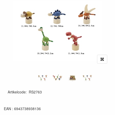
Artikelcode
:
RS2763
6943738938136
EAN : 6943738938136