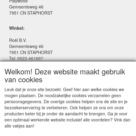
Playwood
Gemeenteweg 46
7951 CN STAPHORST
Winkel:
Roël B.V.
Gemeenteweg 46
7951 CN STAPHORST
Tel: 0522-461697
Email: winkel@roelspeelgoed.nl
Welkom! Deze website maakt gebruik
Facebook: www.facebook.com/roelspeelgoed
van cookies
Openingstijden Winkel:
Leuk dat je onze site bezoekt. Geef hier aan welke cookies we
Maandag t/m Vrijdag: 9:00 - 17:30
mogen plaatsen. De noodzakelijke cookies verzamelen geen
Zaterdag: 9:00 - 17:00
persoonsgegevens. De overige cookies helpen ons de site en je
Donderdagavond koopavond: 19:00 - 21:00
bezoekerservaring te verbeteren. Ook helpen ze ons om onze
producten beter bij je onder de aandacht te brengen. Ga je voor
een optimaal werkende website inclusief alle voordelen? Vink dan
SERVICE
alle vakjes aan!
Algemene voorwaarden