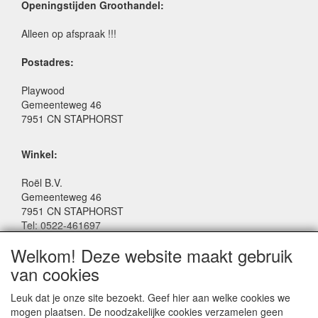
Openingstijden Groothandel:
Alleen op afspraak !!!
Postadres:
Playwood
Gemeenteweg 46
7951 CN STAPHORST
Winkel:
Roël B.V.
Gemeenteweg 46
7951 CN STAPHORST
Tel: 0522-461697
Email: winkel@roelspeelgoed.nl
Welkom! Deze website maakt gebruik
Facebook: www.facebook.com/roelspeelgoed
van cookies
Openingstijden Winkel:
Leuk dat je onze site bezoekt. Geef hier aan welke cookies we
Maandag t/m Vrijdag: 9:00 - 17:30
mogen plaatsen. De noodzakelijke cookies verzamelen geen