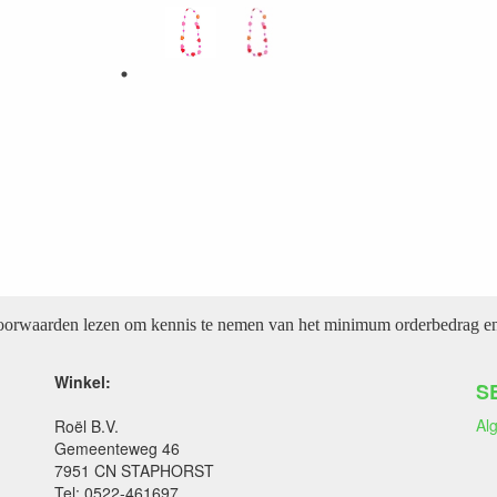
voorwaarden lezen om kennis te nemen van het minimum orderbedrag en 
Winkel:
S
Al
Roël B.V.
Gemeenteweg 46
7951 CN STAPHORST
Tel: 0522-461697